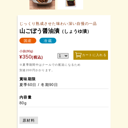
じっくり熟成させた味わい深い自慢の一品
山ごぼう醤油漬
（しょうゆ漬）
国産
冷蔵
小袋(80g)
カートに入れる
350
¥
(税込)
※夏季期間中はクールでの配送になるため
別途200円かかります。
賞味期限
夏季60日 / 冬期90日
内容量
80g
原材料